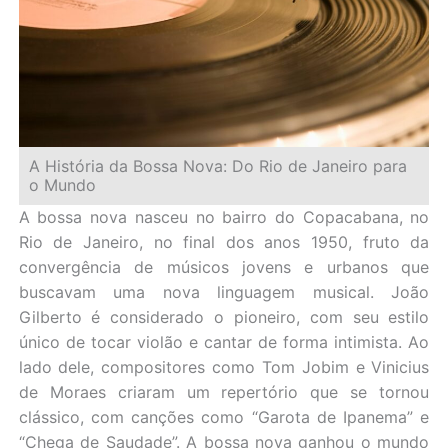
A História da Bossa Nova: Do Rio de Janeiro para
o Mundo
A bossa nova nasceu no bairro do Copacabana, no
Rio de Janeiro, no final dos anos 1950, fruto da
convergência de músicos jovens e urbanos que
buscavam uma nova linguagem musical. João
Gilberto é considerado o pioneiro, com seu estilo
único de tocar violão e cantar de forma intimista. Ao
lado dele, compositores como Tom Jobim e Vinicius
de Moraes criaram um repertório que se tornou
clássico, com canções como “Garota de Ipanema” e
“Chega de Saudade”. A bossa nova ganhou o mundo