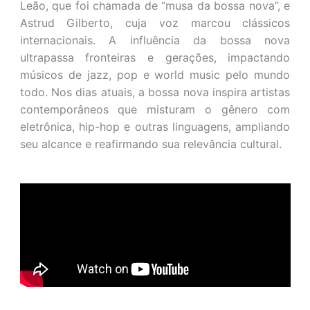
Leão, que foi chamada de “musa da bossa nova”, e
Astrud Gilberto, cuja voz marcou clássicos
internacionais. A influência da bossa nova
ultrapassa fronteiras e gerações, impactando
músicos de jazz, pop e world music pelo mundo
todo. Nos dias atuais, a bossa nova inspira artistas
contemporâneos que misturam o gênero com
eletrônica, hip-hop e outras linguagens, ampliando
seu alcance e reafirmando sua relevância cultural.