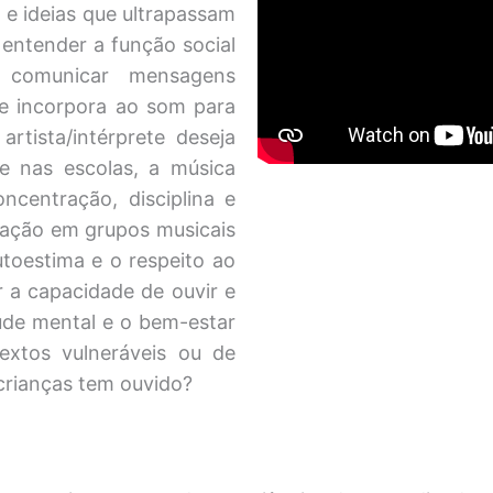
 e ideias que ultrapassam
 entender a função social
 comunicar mensagens
se incorpora ao som para
rtista/intérprete deseja
e nas escolas, a música
ncentração, disciplina e
ipação em grupos musicais
utoestima e o respeito ao
r a capacidade de ouvir e
úde mental e o bem-estar
extos vulneráveis ou de
crianças tem ouvido?